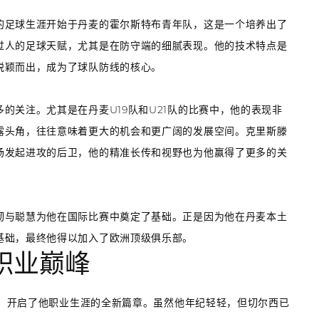
的足球生涯开始于丹麦的霍尔斯特布青年队，这是一个培养出了
过人的足球天赋，尤其是在防守端的细腻表现。他的技术特点是
脱颖而出，成为了球队防线的核心。
的关注。尤其是在丹麦U19队和U21队的比赛中，他的表现非
露头角，往往意味着更大的机会和更广阔的发展空间。克里斯滕
场发起进攻的后卫，他的精准长传和视野也为他赢得了更多的关
韧与聪慧为他在国际比赛中奠定了基础。正是因为他在丹麦本土
基础，最终他得以加入了欧洲顶级俱乐部。
职业巅峰
尔西，开启了他职业生涯的全新篇章。虽然他年纪轻轻，但切尔西已