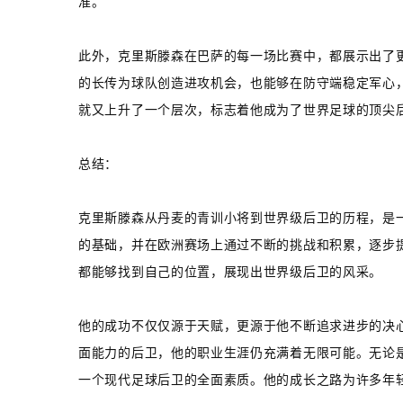
准。
此外，克里斯滕森在巴萨的每一场比赛中，都展示出了
的长传为球队创造进攻机会，也能够在防守端稳定军心
就又上升了一个层次，标志着他成为了世界足球的顶尖
总结：
克里斯滕森从丹麦的青训小将到世界级后卫的历程，是
的基础，并在欧洲赛场上通过不断的挑战和积累，逐步
都能够找到自己的位置，展现出世界级后卫的风采。
他的成功不仅仅源于天赋，更源于他不断追求进步的决
面能力的后卫，他的职业生涯仍充满着无限可能。无论
一个现代足球后卫的全面素质。他的成长之路为许多年