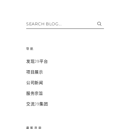
SEARCH BLOG...
导航
发现J9平台
项目展示
公司新闻
服务宗旨
交流J9集团
最新咨询