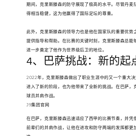
期间，克里斯滕森的防守展现了极高的水平。尽管丹麦
得相当稳健，这为他赢得了国际足坛的尊重。
此外，克里斯滕森的领导力也是他在国家队的重要优势
提供指导和帮助。在比赛的关键时刻，克里斯滕森总能
进一步奠定了他作为世界级后卫的地位。
4、巴萨挑战：新的起
2022年，克里斯滕森做出了职业生涯中的又一个重大
进入了新的阶段，也为他带来了全新的挑战。在巴萨，
球员并肩作战。
J9集团官网
在巴萨，克里斯滕森迅速适应了西甲的比赛节奏，并凭
前辈们的并肩作战，让他在进攻和防守两端的发挥都更