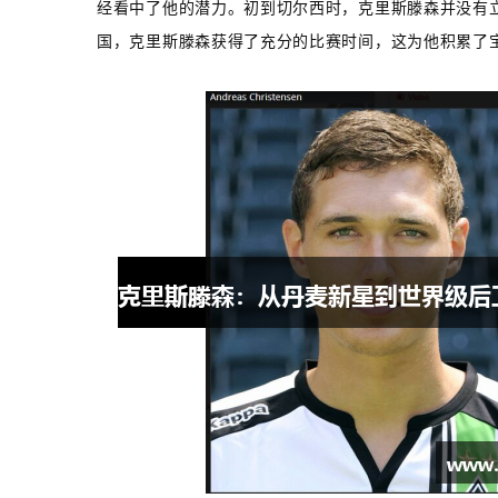
经看中了他的潜力。初到切尔西时，克里斯滕森并没有
国，克里斯滕森获得了充分的比赛时间，这为他积累了