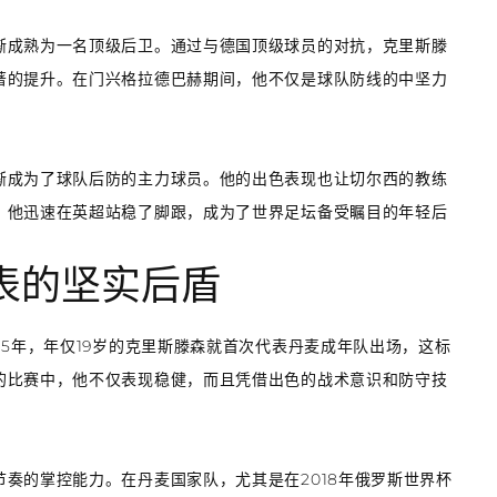
渐成熟为一名顶级后卫。通过与德国顶级球员的对抗，克里斯滕
著的提升。在门兴格拉德巴赫期间，他不仅是球队防线的中坚力
渐成为了球队后防的主力球员。他的出色表现也让切尔西的教练
，他迅速在英超站稳了脚跟，成为了世界足坛备受瞩目的年轻后
表的坚实后盾
15年，年仅19岁的克里斯滕森就首次代表丹麦成年队出场，这标
的比赛中，他不仅表现稳健，而且凭借出色的战术意识和防守技
奏的掌控能力。在丹麦国家队，尤其是在2018年俄罗斯世界杯