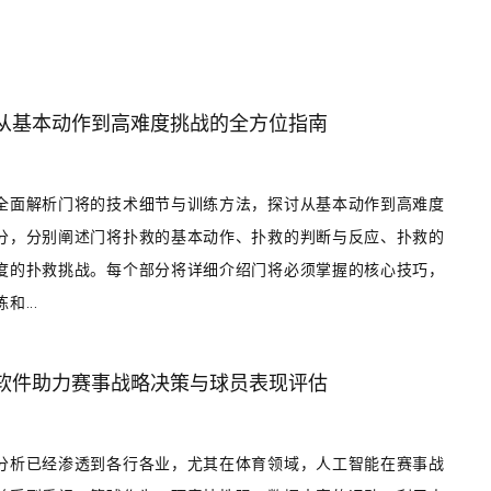
从基本动作到高难度挑战的全方位指南
全面解析门将的技术细节与训练方法，探讨从基本动作到高难度
分，分别阐述门将扑救的基本动作、扑救的判断与反应、扑救的
度的扑救挑战。每个部分将详细介绍门将必须掌握的核心技巧，
...
软件助力赛事战略决策与球员表现评估
分析已经渗透到各行各业，尤其在体育领域，人工智能在赛事战