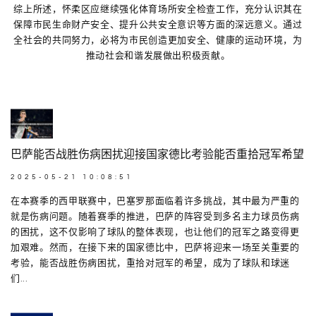
综上所述，怀柔区应继续强化体育场所安全检查工作，充分认识其在
保障市民生命财产安全、提升公共安全意识等方面的深远意义。通过
全社会的共同努力，必将为市民创造更加安全、健康的运动环境，为
推动社会和谐发展做出积极贡献。
巴萨能否战胜伤病困扰迎接国家德比考验能否重拾冠军希望
2025-05-21 10:08:51
在本赛季的西甲联赛中，巴塞罗那面临着许多挑战，其中最为严重的
就是伤病问题。随着赛季的推进，巴萨的阵容受到多名主力球员伤病
的困扰，这不仅影响了球队的整体表现，也让他们的冠军之路变得更
加艰难。然而，在接下来的国家德比中，巴萨将迎来一场至关重要的
考验，能否战胜伤病困扰，重拾对冠军的希望，成为了球队和球迷
们...