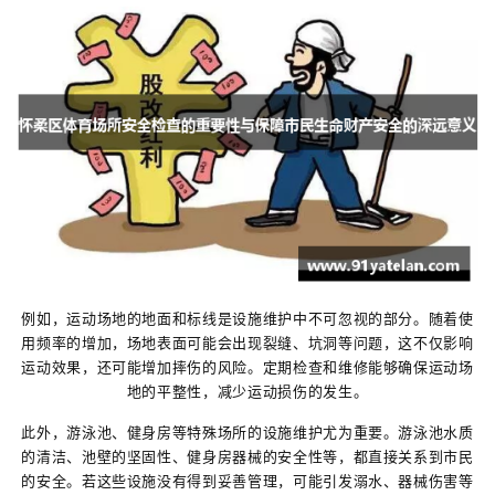
例如，运动场地的地面和标线是设施维护中不可忽视的部分。随着使
用频率的增加，场地表面可能会出现裂缝、坑洞等问题，这不仅影响
运动效果，还可能增加摔伤的风险。定期检查和维修能够确保运动场
地的平整性，减少运动损伤的发生。
此外，游泳池、健身房等特殊场所的设施维护尤为重要。游泳池水质
的清洁、池壁的坚固性、健身房器械的安全性等，都直接关系到市民
的安全。若这些设施没有得到妥善管理，可能引发溺水、器械伤害等