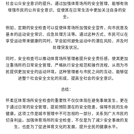
社会公众安全意识的提升。通过加强体育场所的安全管理，能够有效
增强市民的公共安全意识，促使其在日常生活中更加关注自身的安
全。
例如，定期的安全检查可以促使体育场所加强安全宣传，向市民普及
基本的运动安全常识、应急处理方法等。通过这种方式，市民可以在
享受运动带来健康的同时，学会如何避免运动中的潜在风险，并及时
处理突发状况。
同时，安全检查可以推动体育场所管理者提升安全责任感，使其更加
注重场所的日常安全管理，严格执行安全规范和操作流程，从而为市
民提供更加安全的运动环境。这种管理者与市民之间的互动，能够促
进整个社会安全文化的形成，提高全社会的安全意识。
总结：
怀柔区体育场所安全检查的重要性不仅仅体现在避免事故发生，更在
于通过日常的安全管理，提前预防潜在的安全隐患，保障市民的生命
健康。这项工作是城市管理中不可忽视的一部分，关系到广大市民的
切身利益。加强体育场所的安全检查，不仅是为了减少安全事故的发
生，也是为了促进体育文化的发展，提升全民的健康水平。