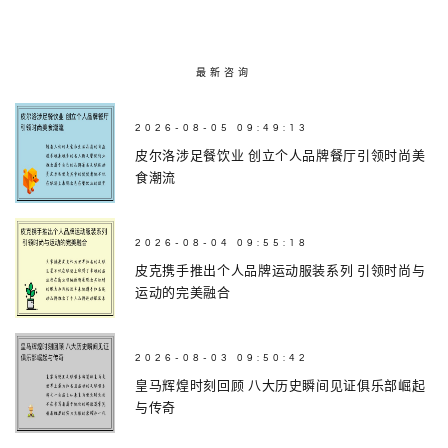
最新咨询
2026-08-05 09:49:13
皮尔洛涉足餐饮业 创立个人品牌餐厅引领时尚美
食潮流
2026-08-04 09:55:18
皮克携手推出个人品牌运动服装系列 引领时尚与
运动的完美融合
2026-08-03 09:50:42
皇马辉煌时刻回顾 八大历史瞬间见证俱乐部崛起
与传奇