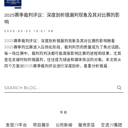
2025赛季裁判评议：深度剖析错漏判现象及其对比赛的影
响
2025-05-23 10:01:48
2025赛季裁判评议：深度剖析错漏判现象及其对比赛的影响随着
2025赛季的比赛进入白热化阶段，裁判判罚的质量成为了焦点话题。
每一场比赛中，裁判的判决都可能直接影响比赛的进程和结果，尤其
是在关键时刻的错漏判，往往成为球迷和媒体热议的对象。本文将从
四个方面对2025赛季裁判评议进行深度剖析，着重分析错漏...
SEARCH BLOG...
导航
发现J9平台
项目展示
公司新闻
服务宗旨
交流J9集团