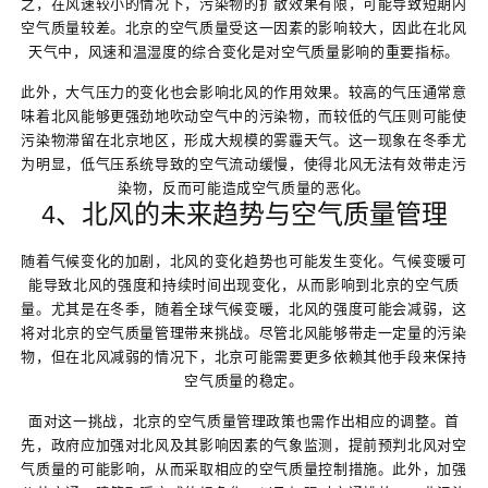
之，在风速较小的情况下，污染物的扩散效果有限，可能导致短期内
空气质量较差。北京的空气质量受这一因素的影响较大，因此在北风
天气中，风速和温湿度的综合变化是对空气质量影响的重要指标。
此外，大气压力的变化也会影响北风的作用效果。较高的气压通常意
味着北风能够更强劲地吹动空气中的污染物，而较低的气压则可能使
污染物滞留在北京地区，形成大规模的雾霾天气。这一现象在冬季尤
为明显，低气压系统导致的空气流动缓慢，使得北风无法有效带走污
染物，反而可能造成空气质量的恶化。
4、北风的未来趋势与空气质量管理
随着气候变化的加剧，北风的变化趋势也可能发生变化。气候变暖可
能导致北风的强度和持续时间出现变化，从而影响到北京的空气质
量。尤其是在冬季，随着全球气候变暖，北风的强度可能会减弱，这
将对北京的空气质量管理带来挑战。尽管北风能够带走一定量的污染
物，但在北风减弱的情况下，北京可能需要更多依赖其他手段来保持
空气质量的稳定。
面对这一挑战，北京的空气质量管理政策也需作出相应的调整。首
先，政府应加强对北风及其影响因素的气象监测，提前预判北风对空
气质量的可能影响，从而采取相应的空气质量控制措施。此外，加强