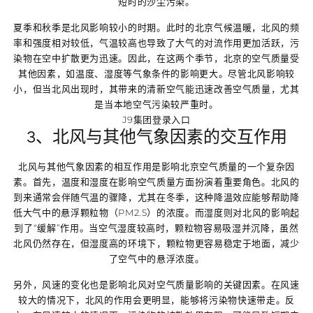
短时的沙尘污染。
夏季和秋季是北风影响较小的时期。此时的北京气候温暖，北风的频
率和强度相对较低，气温较高也导致了大气的对流作用更加活跃，污
染物在空中扩散更为迅速。因此，在这两个季节，北京的空气质量受
其他因素，如温度、湿度等气象条件的影响更大。尽管北风影响较
小，但当北风出现时，其带来的清新空气能迅速改善空气质量，尤其
是当本地空气污染较严重时。
J9集团登录入口
3、北风与其他气象因素的交互作用
北风与其他气象因素的相互作用是影响北京空气质量的一个复杂因
素。首先，温度和湿度在影响空气质量方面扮演着重要角色。北风的
到来通常会伴随气温的骤降，尤其在冬季，这种降温效应能够帮助降
低大气中的悬浮颗粒物（PM2.5）的浓度。而湿度则对北风的影响起
到了“缓解”作用。当空气湿度较高时，颗粒物容易吸湿并沉降，虽然
北风仍然存在，但湿度高的环境下，颗粒物更容易稳定于地面，减少
了空气中的悬浮浓度。
另外，风速的变化也是影响北风对空气质量影响的关键因素。在风速
较大的情况下，北风的作用会更明显，能够将污染物快速带走。反