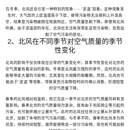
在冬季，北风还会引发一种特别的现象——“逆温”现象。这种现象发
生时，大气层的上层温度高于下层，使得污染物无法顺利上升至高
空，结果是污染物被困在地面附近，空气质量急剧下降。即使有北风
吹拂，由于逆温层的存在，北风也无法有效带走这些污染物，反而加
剧了空气污染的恶化。
2、北风在不同季节对空气质量的季节
性变化
北风的影响不仅仅体现在日常的气象变化中，其季节性变化对北京的
空气质量有着深远的影响。冬季是北风最为强烈的季节，这时的北风
能够带走大量的污染物，尤其是在大规模的取暖期。然而，北风也可
能由于“逆温”等现象，导致某些污染物短时间内难以消散，形成短暂
的空气质量下降。
春季的北风相对较温和，但它在这一季节对北京的空气质量同样有显
著影响。春季北京的空气质量较为复杂，既有由于农田扬尘等引起的
污染，也可能伴随沙尘暴天气。此时的北风往往将沙尘暴从外部带入
北京，加剧了本地的空气污染问题。与冬季不同，春季的北风多为阵
风型，持续时间短暂，虽然能够带走一部分污染物，但也有可能加剧