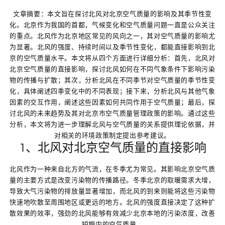
文章摘要：本文旨在探讨北风对北京空气质量的影响及其季节性变
化。北京作为我国的首都，气候变化和空气质量问题一直是公众关注
的重点。北风作为北京地区常见的风向之一，其对空气质量的影响尤
为显著。北风的强度、持续时间以及季节性变化，都能直接影响到北
京的空气质量水平。本文将从四个方面进行详细分析：首先，北风对
北京空气质量的直接影响，探讨北风如何在不同气象条件下影响污染
物的传播与扩散；其次，分析北风在不同季节对空气质量的季节性变
化，具体阐述四季变化中的不同表现；接下来，分析北风与其他气象
因素的交互作用，阐述这些因素如何共同作用于空气质量；最后，探
讨北风的未来趋势及其对北京市空气质量管理政策的影响。通过这些
分析，本文将为进一步理解北风与空气质量的关系提供理论依据，并
对相关的环境政策制定提出参考建议。
1、北风对北京空气质量的直接影响
北风作为一种来自北方的气流，在冬季尤为常见。其影响北京空气质
量的主要方式是改变污染物的传播路径。冬季北京的取暖需求大增，
导致大气污染物的排放量显著增加，而北风的到来则能将这些污染物
快速地吹散至周围地区或更远的地方。北风的强度直接决定了这种扩
散效果的效率，强劲的北风能够有效减少北京本地的污染浓度，改善
短期内的空气质量。