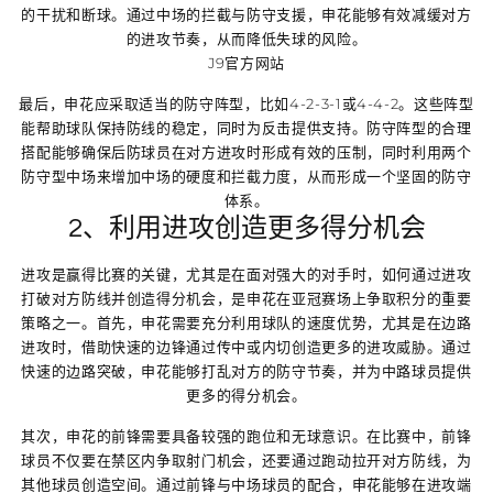
的干扰和断球。通过中场的拦截与防守支援，申花能够有效减缓对方
的进攻节奏，从而降低失球的风险。
J9官方网站
最后，申花应采取适当的防守阵型，比如4-2-3-1或4-4-2。这些阵型
能帮助球队保持防线的稳定，同时为反击提供支持。防守阵型的合理
搭配能够确保后防球员在对方进攻时形成有效的压制，同时利用两个
防守型中场来增加中场的硬度和拦截力度，从而形成一个坚固的防守
体系。
2、利用进攻创造更多得分机会
进攻是赢得比赛的关键，尤其是在面对强大的对手时，如何通过进攻
打破对方防线并创造得分机会，是申花在亚冠赛场上争取积分的重要
策略之一。首先，申花需要充分利用球队的速度优势，尤其是在边路
进攻时，借助快速的边锋通过传中或内切创造更多的进攻威胁。通过
快速的边路突破，申花能够打乱对方的防守节奏，并为中路球员提供
更多的得分机会。
其次，申花的前锋需要具备较强的跑位和无球意识。在比赛中，前锋
球员不仅要在禁区内争取射门机会，还要通过跑动拉开对方防线，为
其他球员创造空间。通过前锋与中场球员的配合，申花能够在进攻端