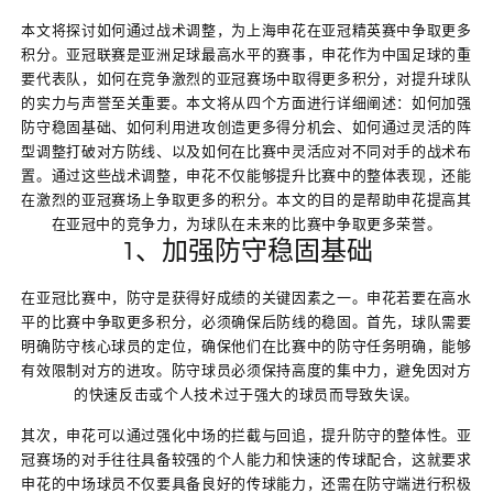
本文将探讨如何通过战术调整，为上海申花在亚冠精英赛中争取更多
积分。亚冠联赛是亚洲足球最高水平的赛事，申花作为中国足球的重
要代表队，如何在竞争激烈的亚冠赛场中取得更多积分，对提升球队
的实力与声誉至关重要。本文将从四个方面进行详细阐述：如何加强
防守稳固基础、如何利用进攻创造更多得分机会、如何通过灵活的阵
型调整打破对方防线、以及如何在比赛中灵活应对不同对手的战术布
置。通过这些战术调整，申花不仅能够提升比赛中的整体表现，还能
在激烈的亚冠赛场上争取更多的积分。本文的目的是帮助申花提高其
在亚冠中的竞争力，为球队在未来的比赛中争取更多荣誉。
1、加强防守稳固基础
在亚冠比赛中，防守是获得好成绩的关键因素之一。申花若要在高水
平的比赛中争取更多积分，必须确保后防线的稳固。首先，球队需要
明确防守核心球员的定位，确保他们在比赛中的防守任务明确，能够
有效限制对方的进攻。防守球员必须保持高度的集中力，避免因对方
的快速反击或个人技术过于强大的球员而导致失误。
其次，申花可以通过强化中场的拦截与回追，提升防守的整体性。亚
冠赛场的对手往往具备较强的个人能力和快速的传球配合，这就要求
申花的中场球员不仅要具备良好的传球能力，还需在防守端进行积极