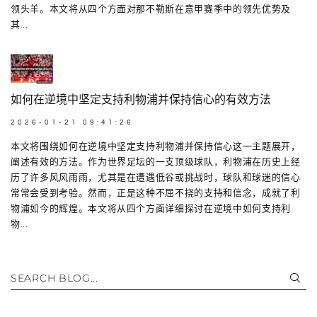
领头羊。本文将从四个方面对那不勒斯在意甲赛季中的领先优势及
其...
如何在逆境中坚定支持利物浦并保持信心的有效方法
2026-01-21 09:41:26
本文将围绕如何在逆境中坚定支持利物浦并保持信心这一主题展开，
阐述有效的方法。作为世界足坛的一支顶级球队，利物浦在历史上经
历了许多风风雨雨，尤其是在遭遇低谷或挑战时，球队和球迷的信心
常常会受到考验。然而，正是这种不屈不挠的支持和信念，成就了利
物浦如今的辉煌。本文将从四个方面详细探讨在逆境中如何支持利
物...
SEARCH BLOG...