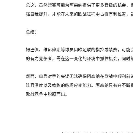
总之，虽然禁赛可能为阿森纳提供了更多晋级的机会，
强自我提升，才能在未来的欧战征程中占据有利位置，
总结：
姆巴佩、维尼修斯等球员因欧足联的指控或禁赛，可能
的有力竞争者，需在这一变化的环境中抓住机会，同时
然而，单靠对手的失误无法确保阿森纳在欧战中顺利前
阵容深度以及教练的临场应变能力。阿森纳只有在不断
欧战竞争中脱颖而出。