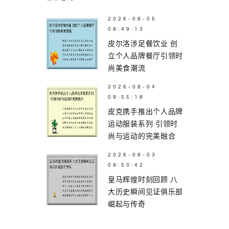
2026-08-05
09:49:13
皮尔洛涉足餐饮业 创
立个人品牌餐厅引领时
尚美食潮流
2026-08-04
09:55:18
皮克携手推出个人品牌
运动服装系列 引领时
尚与运动的完美融合
2026-08-03
09:50:42
皇马辉煌时刻回顾 八
大历史瞬间见证俱乐部
崛起与传奇