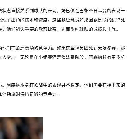
赛状态直接关系到球队的表现。姆巴佩在巴黎圣日耳曼的表现一
展现了出色的技术和速度。这些顶级球员如果因欧足联的纪律处
会让他们错失重要的欧冠比赛，进而影响球队的成绩和士气。
响他们在欧洲赛场的竞争力。如果这些球员因处罚无法参赛，那
大大增加。无论是在小组赛还是淘汰赛阶段，阿森纳将有更多机
心。阿森纳本身在欧战中的表现并不稳定，他们需要在接下来的
其他劲旅时保持足够的竞争力。