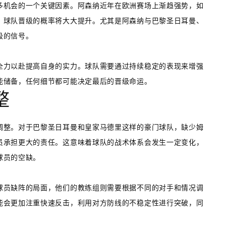
多机会的一个关键因素。阿森纳近年在欧洲赛场上渐趋强势，如
，球队晋级的概率将大大提升。尤其是阿森纳与巴黎圣日耳曼、
极的信号。
全力以赴提高自身的实力。球队需要通过持续稳定的表现来增强
能储备，任何细节都可能决定最后的晋级命运。
整
调整。对于巴黎圣日耳曼和皇家马德里这样的豪门球队，缺少姆
员承担更大的责任。这意味着球队的战术体系会发生一定变化，
球员的空缺。
球员缺阵的局面，他们的教练组则需要根据不同的对手和情况调
能会更加注重快速反击，利用对方防线的不稳定性进行突破，同