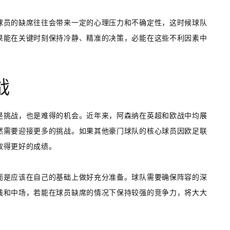
球员的缺席往往会带来一定的心理压力和不确定性，这时候球队
果能在关键时刻保持冷静、精准的决策，必能在这些不利因素中
战
是挑战，也是难得的机会。近年来，阿森纳在英超和欧战中均展
然需要迎接更多的挑战。如果其他豪门球队的核心球员因欧足联
取得更好的成绩。
而是应该在自己的基础上做好充分准备。球队需要确保阵容的深
线和中场，若能在球员缺席的情况下保持较强的竞争力，将大大