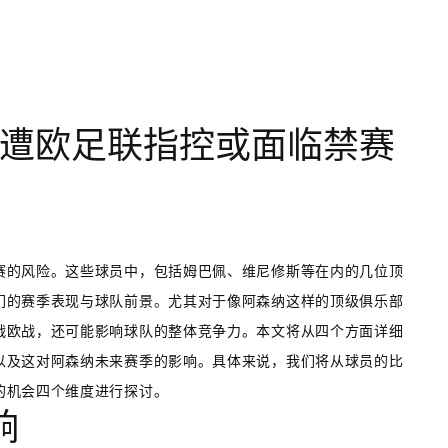
遭欧足联指控或面临禁赛
赛的风险。这些球员中，包括姆巴佩、维尼修斯等在内的几位顶
们的赛季表现与球队前景。尤其对于像阿森纳这样的顶级俱乐部
战欧战，还可能影响球队的整体竞争力。本文将从四个方面详细
以及这对阿森纳未来赛季的影响。具体来说，我们将从球员的比
的机会四个维度进行探讨。
响