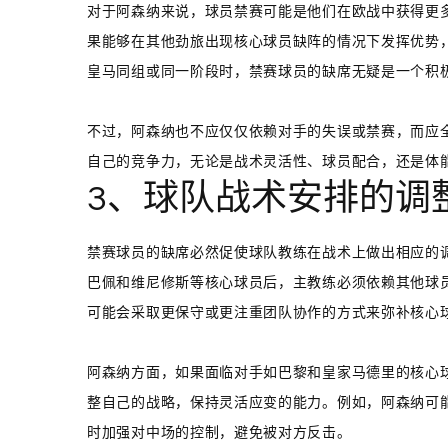
对于阿森纳来说，球员禁赛可能是他们在欧战中获得更
果能够在其他劲旅出现核心球员缺阵的情况下发挥优势
皇马同组或同一阶段时，禁赛球员的缺席无疑是一个积
不过，阿森纳也不应仅仅依赖对手的失误或禁赛，而应
自己的竞争力，无论是战术灵活性、球员配合，还是体
3、球队战术安排的调
禁赛球员的缺席必然促使球队教练在战术上做出相应的
巴佩和维尼修斯等核心球员后，主教练必须依赖其他球
可能会采取更保守或更注重团队协作的方式来弥补核心
阿森纳方面，如果面临对手如巴黎和皇家马德里的核心
整自己的战略，保持灵活应变的能力。例如，阿森纳可
时加强对中场的控制，避免被对方反击。