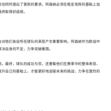
但也同时提出了更高的要求。阿森纳必须在稳定发挥的基础上加
最终取得好成绩。
会对他们各自所在球队的表现产生重要影响。阿森纳作为欧战中
解决自身的不足，力争突破重围。
进。最终，球队的成功与否，还要看他们在赛季中的整体表现、
提升自己的基础上，才能更好地迎接未来的挑战，力争在激烈的