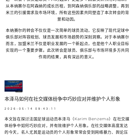
从本纳赛尔在阿森纳的成长历程，到阿森纳俱乐部的战略调整，再到
米兰的引援需求及市场环境，所有这些因素共同塑造了本次转会的背
景和动因。
本纳赛尔的转会不仅仅是一次简单的球员流动，它反映了现代足球中
俱乐部对阵容规划、球员发展和市场趋势的深刻洞察。对于本纳赛尔
而言，加盟米兰不仅是职业发展的一个新起点，也是他个人职业目标
实现的一个重要步骤。此次转会是球员、俱乐部与市场环境多方共同
作用的结果，具有深远的意义。
本泽马如何在社交媒体纷争中巧妙应对并维护个人形象
2026-05-14 09:43:11
本文旨在探讨法国足球运动员本泽马（Karim Benzema）在社交媒
体纷争中如何巧妙应对，并有效维护个人形象。在社交媒体高度发达
的今天，名人尤其是运动员的个人形象常常会受到网络暴力、舆论压