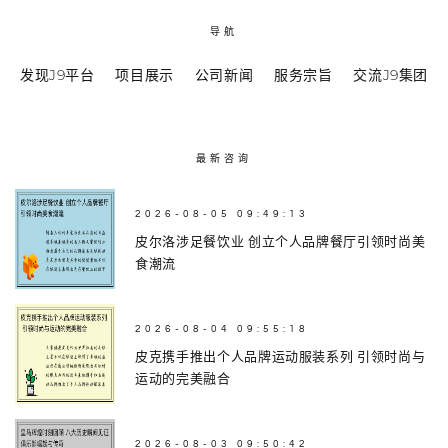
导航
发现J9平台
项目展示
公司新闻
服务宗旨
交流J9集团
最新咨询
2026-08-05 09:49:13
皮尔洛涉足餐饮业 创立个人品牌餐厅引领时尚美
食潮流
2026-08-04 09:55:18
皮克携手推出个人品牌运动服装系列 引领时尚与
运动的完美融合
2026-08-03 09:50:42