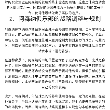
尔的职业生涯在阿森纳的发展始终未能达到预期。这也是他决定转会
的关键因素之一。阿森纳的环境未能为本纳赛尔提供足够的成长平
台，使得他最终做出了离队的选择。
2、阿森纳俱乐部的战略调整与规划
阿森纳在本纳赛尔转会期间正处于战略调整的关键期。自阿尔特塔上
任以来，阿森纳的整体战术体系和球队构建逐渐趋于现代化，尤其在
中场方面，俱乐部开始注重引入更具控制力和创造力的球员。与此同
时，阿森纳面临着阵容优化的压力，许多老将的离队使得球队急需在
转会市场上进行补强。
在这种背景下，阿森纳的中场位置逐渐有了更多的竞争者，尤其是像
萨卡、奥巴梅扬等年轻球员的崛起，使得本纳赛尔在一线队的前景变
得不甚明朗。虽然阿森纳没有明确表示要将他出售，但俱乐部的引援
计划和战术调整无形中让本纳赛尔成为了潜在的转会对象。在球队的
未来规划中，本纳赛尔的角色似乎并不是核心，这使得他不得不思考
自己的职业发展。
此外，阿森纳对于年轻球员的培养和使用也存在一定的局限性。在这
种背景下，虽然本纳赛尔在训练中表现突出，但他始终未能获得足够
的出场机会。因此，阿森纳的战略调整和未来规划为本纳赛尔的转会