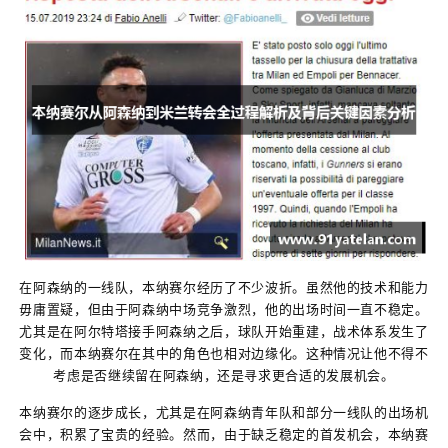
在阿森纳的一线队，本纳赛尔经历了不少波折。虽然他的技术和能力
毋庸置疑，但由于阿森纳中场竞争激烈，他的出场时间一直不稳定。
尤其是在阿尔特塔接手阿森纳之后，球队开始重建，战术体系发生了
变化，而本纳赛尔在其中的角色也相对边缘化。这种情况让他不得不
考虑是否继续留在阿森纳，还是寻求更合适的发展机会。
本纳赛尔的逐步成长，尤其是在阿森纳青年队和部分一线队的出场机
会中，积累了宝贵的经验。然而，由于缺乏稳定的首发机会，本纳赛