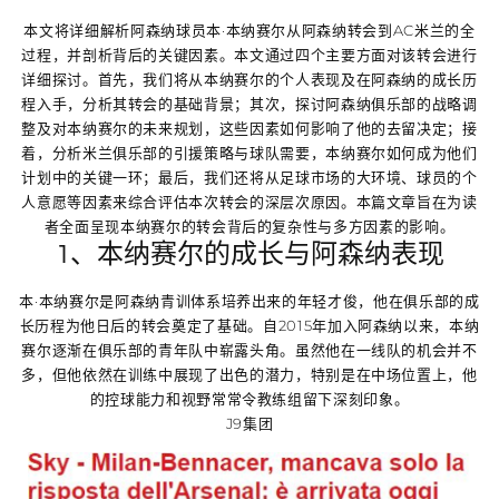
本文将详细解析阿森纳球员本·本纳赛尔从阿森纳转会到AC米兰的全
过程，并剖析背后的关键因素。本文通过四个主要方面对该转会进行
详细探讨。首先，我们将从本纳赛尔的个人表现及在阿森纳的成长历
程入手，分析其转会的基础背景；其次，探讨阿森纳俱乐部的战略调
整及对本纳赛尔的未来规划，这些因素如何影响了他的去留决定；接
着，分析米兰俱乐部的引援策略与球队需要，本纳赛尔如何成为他们
计划中的关键一环；最后，我们还将从足球市场的大环境、球员的个
人意愿等因素来综合评估本次转会的深层次原因。本篇文章旨在为读
者全面呈现本纳赛尔的转会背后的复杂性与多方因素的影响。
1、本纳赛尔的成长与阿森纳表现
本·本纳赛尔是阿森纳青训体系培养出来的年轻才俊，他在俱乐部的成
长历程为他日后的转会奠定了基础。自2015年加入阿森纳以来，本纳
赛尔逐渐在俱乐部的青年队中崭露头角。虽然他在一线队的机会并不
多，但他依然在训练中展现了出色的潜力，特别是在中场位置上，他
的控球能力和视野常常令教练组留下深刻印象。
J9集团