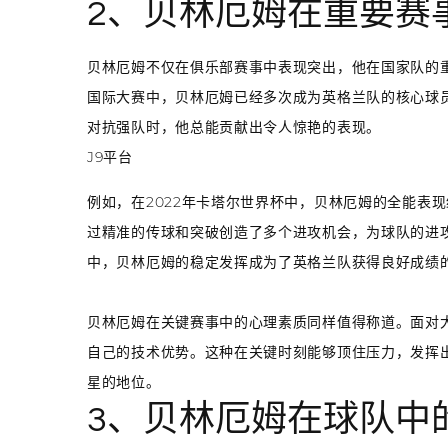
2、贝林厄姆在重要赛
贝林厄姆不仅在俱乐部赛事中表现突出，他在国家队的
国际大赛中，贝林厄姆已经多次成为英格兰队的核心球
对抗强队时，他总能贡献出令人惊艳的表现。
J9平台
例如，在2022年卡塔尔世界杯中，贝林厄姆的全能表
过精准的传球和突破创造了多个进攻机会，为球队的进
中，贝林厄姆的稳定发挥成为了英格兰队获得良好成绩
贝林厄姆在关键赛事中的心理素质同样值得称道。面对
自己的技术优势。这种在关键时刻能够顶住压力，发挥
星的地位。
3、贝林厄姆在球队中