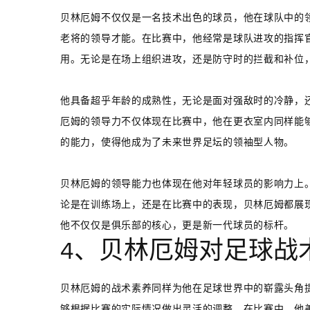
贝林厄姆不仅仅是一名技术出色的球员，他在球队中的
老将的领导才能。在比赛中，他经常是球队进攻的指挥
用。无论是在场上组织进攻，还是防守时的拦截和补位
他具备超乎年龄的成熟性，无论是面对强敌时的冷静，
厄姆的领导力不仅体现在比赛中，他在更衣室内同样能
的能力，使得他成为了未来世界足坛的领袖型人物。
贝林厄姆的领导能力也体现在他对年轻球员的影响力上
论是在训练场上，还是在比赛中的表现，贝林厄姆都展
他不仅仅是俱乐部的核心，更是新一代球员的标杆。
4、贝林厄姆对足球战
贝林厄姆的战术素养同样为他在足球世界中的崭露头角
够根据比赛的实际情况做出灵活的调整。在比赛中，他