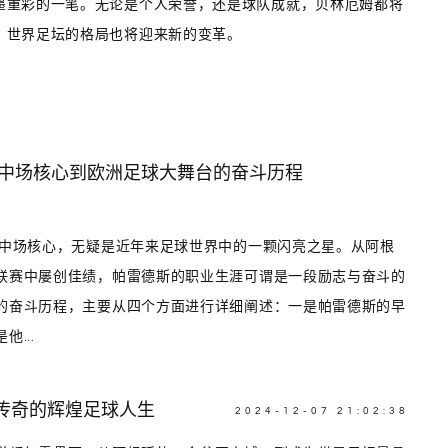
墨重彩的一笔。无论是个人荣誉，还是球队成就，贝林厄姆都将
，世界足坛的格局也将迎来新的变革。
廷中场核心到欧洲足球大舞台的奋斗历程
球中场核心，无疑是近年来足球世界中的一颗闪亮之星。从阿根
联赛中屡创佳绩，帕雷德斯的职业生涯可谓是一段励志与奋斗的
的奋斗历程，主要从四个方面进行详细阐述：一是帕雷德斯的早
...
传奇的辉煌足球人生
2024-12-07 21:02:38