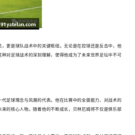
员，更是球队战术中的关键枢纽。无论是在控球还是反击中，他
这种对足球战术的深刻理解，使得他成为了未来世界足坛中不可
一代足球理念与风潮的代表。他在比赛中的全面能力、对战术的
未来的核心人物。随着他的不断成长，贝林厄姆将不仅是俱乐部