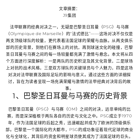
文章摘要：
J9集团
法甲联赛的经典对决之一，无疑是巴黎圣日耳曼（PSG）与马赛
（Olympique de Marseille）的“法式德比”——这场对决不仅仅是
两支顶级球队的较量，更代表着法国足球的荣耀与血脉。从两支俱乐
部的历史背景，到他们在赛场上的对抗，再到球迷文化的碰撞，巴黎
圣日耳曼与马赛之间的每一场较量都充满了激情与悬念。本文将从四
个方面进行深度解析：一是两队的历史积淀及其文化背景，二是球场
上对抗的战术风格，三是双方球队的关键球员与个人魅力，四是这场
对决对法甲联赛及国际足坛的影响与意义。通过这些方面的详细探
讨，旨在为读者呈现一场充满荣耀与激情的法甲经典对决背后的故
事。
1、巴黎圣日耳曼与马赛的历史背景
巴黎圣日耳曼（PSG）与马赛（OM）之间的对决，远非单纯的比
赛，而是深深植根于两队各自的历史与文化之中。PSG成立于1970
年，作为法国足球的后起之秀，迅速崛起并成为了欧洲的顶级俱乐
部。巴黎是一个国际化的大都市，PSG的成功象征着现代足球的商业
化与全球化，其背后的资金和明星球员使其成为了法国足球的巨头。