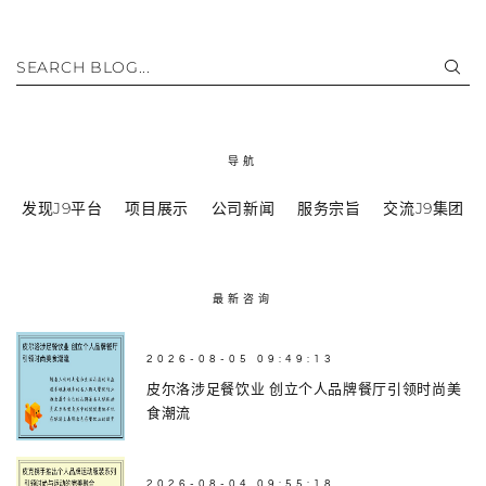
SEARCH BLOG...
导航
发现J9平台
项目展示
公司新闻
服务宗旨
交流J9集团
最新咨询
2026-08-05 09:49:13
皮尔洛涉足餐饮业 创立个人品牌餐厅引领时尚美
食潮流
2026-08-04 09:55:18