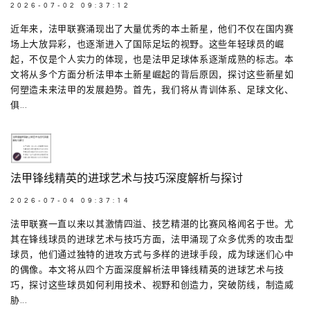
2026-07-02 09:37:12
近年来，法甲联赛涌现出了大量优秀的本土新星，他们不仅在国内赛
场上大放异彩，也逐渐进入了国际足坛的视野。这些年轻球员的崛
起，不仅是个人实力的体现，也是法甲足球体系逐渐成熟的标志。本
文将从多个方面分析法甲本土新星崛起的背后原因，探讨这些新星如
何塑造未来法甲的发展趋势。首先，我们将从青训体系、足球文化、
俱...
法甲锋线精英的进球艺术与技巧深度解析与探讨
2026-07-04 09:37:14
法甲联赛一直以来以其激情四溢、技艺精湛的比赛风格闻名于世。尤
其在锋线球员的进球艺术与技巧方面，法甲涌现了众多优秀的攻击型
球员，他们通过独特的进攻方式与多样的进球手段，成为球迷们心中
的偶像。本文将从四个方面深度解析法甲锋线精英的进球艺术与技
巧，探讨这些球员如何利用技术、视野和创造力，突破防线，制造威
胁...