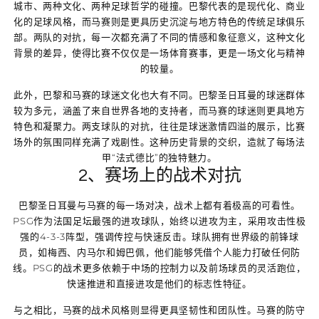
城市、两种文化、两种足球哲学的碰撞。巴黎代表的是现代化、商业
化的足球风格，而马赛则是更具历史沉淀与地方特色的传统足球俱乐
部。两队的对抗，每一次都充满了不同的情感和象征意义，这种文化
背景的差异，使得比赛不仅仅是一场体育赛事，更是一场文化与精神
的较量。
此外，巴黎和马赛的球迷文化也大有不同。巴黎圣日耳曼的球迷群体
较为多元，涵盖了来自世界各地的支持者，而马赛的球迷则更具地方
特色和凝聚力。两支球队的对抗，往往是球迷激情四溢的展示，比赛
场外的氛围同样充满了戏剧性。这种历史背景的交织，造就了每场法
甲“法式德比”的独特魅力。
2、赛场上的战术对抗
巴黎圣日耳曼与马赛的每一场对决，战术上都有着极高的可看性。
PSG作为法国足坛最强的进攻球队，始终以进攻为主，采用攻击性极
强的4-3-3阵型，强调传控与快速反击。球队拥有世界级的前锋球
员，如梅西、内马尔和姆巴佩，他们能够凭借个人能力打破任何防
线。PSG的战术更多依赖于中场的控制力以及前场球员的灵活跑位，
快速推进和直接进攻是他们的标志性特征。
与之相比，马赛的战术风格则显得更具坚韧性和团队性。马赛的防守