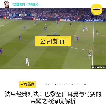
公司新闻
公司新闻
2026-07-03 09:37:14
法甲经典对决：巴黎圣日耳曼与马赛的
荣耀之战深度解析