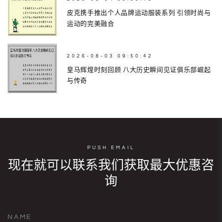
皮克携手推出个人品牌运动服装系列 引领时尚与
运动的完美融合
2026-08-03 09:50:42
皇马辉煌时刻回顾 八大历史瞬间见证俱乐部崛起
与传奇
PUSH EMAIL
现在就可以联系我们获取最大优惠咨
询
NAME