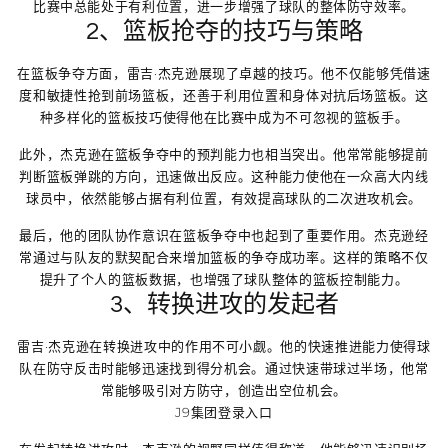
比赛中总能处于有利位置，进一步增强了球队的整体防守效率。
2、篮板抢夺的技巧与策略
在篮板争夺方面，雷吉·杰克逊展现了卓越的技巧。他不仅能够凭借速
度和敏捷性抢到前场篮板，还善于利用位置和身体对抗后场篮板。这
种多样化的篮板技巧使得他在比赛中成为不可忽视的篮板手。
此外，杰克逊在篮板争夺中的预判能力也相当突出。他常常能够提前
判断篮板弹跳的方向，迅速做出反应。这种能力使他在一众高大内线
球员中，依然能够占据有利位置，有效提高球队的二次进攻机会。
最后，他的团队协作意识在篮板争夺中也起到了重要作用。杰克逊经
常通过与队友的默契配合来增加篮板的争夺成功率。这样的策略不仅
提升了个人的篮板数据，也增强了球队整体的篮板控制能力。
3、转换进攻的发起者
雷吉·杰克逊在转换进攻中的作用不可小觑。他的快速推进能力使得球
队在防守反击时能够迅速找到得分机会。通过快速带球过半场，他常
常能够吸引对方防守，创造出空位机会。
J9集团登录入口