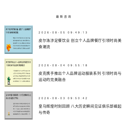
最新咨询
2026-08-05 09:49:13
皮尔洛涉足餐饮业 创立个人品牌餐厅引领时尚美
食潮流
2026-08-04 09:55:18
皮克携手推出个人品牌运动服装系列 引领时尚与
运动的完美融合
2026-08-03 09:50:42
皇马辉煌时刻回顾 八大历史瞬间见证俱乐部崛起
与传奇