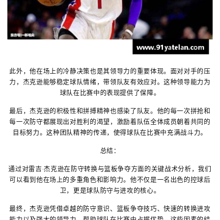
此外，他在场上的冷静决策也是其领导力的重要体现。面对对手的压
力，杰克逊能够稳定球队情绪，带领队友有效应对。这种领导能力为
球队在比赛中的表现提供了保障。
最后，杰克逊的积极性和拼搏精神也感染了队友。他的每一次拼抢和
每一次防守都展现出对胜利的渴望，激励着队伍全体成员朝着共同的
目标努力。这种团队精神的传递，使得球队在比赛中充满战斗力。
总结：
通过对雷吉·杰克逊在防守转换与篮板争夺方面的关键战术分析，我们
可以看到他在场上的多重角色和影响力。他不仅是一名出色的控球后
卫，更是球队防守与进攻的核心。
最终，杰克逊凭借卓越的防守意识、篮板争夺技巧、快速的转换进攻
能力以及强大的领导力，帮助球队在比赛中占据优势。这些因素的结