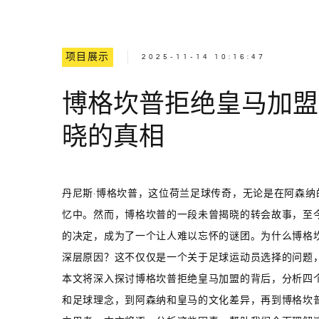
项目展示
2025-11-14 10:16:47
博格坎普拒绝皇马加盟
晓的真相
丹尼斯·博格坎普，这位荷兰足球传奇，无论是在阿森
忆中。然而，博格坎普的一段未曾揭晓的转会故事，至
的决定，成为了一个让人难以忘怀的谜团。为什么博格
深层原因？这不仅仅是一个关于足球运动员选择的问题
本文将深入探讨博格坎普拒绝皇马加盟的背后，分析四
和足球理念，到阿森纳和皇马的文化差异，再到博格坎