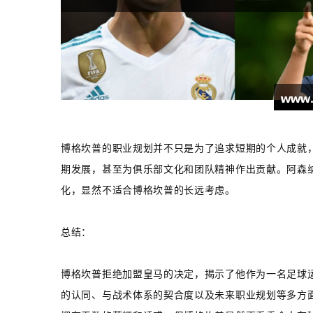
博格坎普的职业规划并不只是为了追求短期的个人成就
期发展，甚至为俱乐部文化和团队精神作出贡献。阿森
化，显然不适合博格坎普的长远考虑。
总结：
博格坎普拒绝加盟皇马的决定，揭示了他作为一名足球
的认同、与战术体系的契合度以及未来职业规划等多方