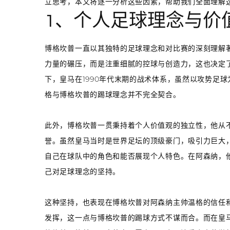
立思考，本文将逐一分析这些因素，帮助我们全面理解
1、个人足球理念与价
博格坎普一直以其独特的足球理念和对比赛的深刻理解
力量的碾压，而是注重细腻的控球与创造力，这也决定
下，皇马在1990年代末期的战术体系，虽然以攻势足
格与博格坎普的踢球理念并不完全契合。
此外，博格坎普一贯秉持着个人价值观的独立性，他从
誉。虽然皇马当时是世界足坛的顶级豪门，吸引力巨大
自己在球队中的角色和能否展现个人特色。在阿森纳，
己对足球理念的坚持。
这种坚持，也表现在博格坎普对阿森纳主帅温格的信任
发挥，这一点与博格坎普的踢球方式不谋而合。而在皇