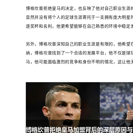
博格坎普拒绝皇马的决定，也反映了他对自己职业生涯
显然并没有将个人的足球生涯寄托于一支拥有庞大明星
逐奖杯和名利，他更希望能够在自己熟悉的环境中稳定
另外，博格坎普深知自己的职业生涯是有限的，他希望
纳，博格坎普找到了一个合适的发展平台，他不仅是球
马，他可能面临激烈的竞争和身份不明的情况，这让他