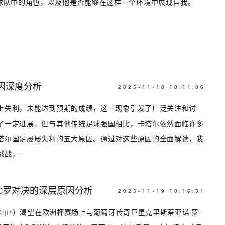
球队中的角色，以及他是否能够在这样一个环境中展现自我。
因深度分析
2025-11-10 10:11:06
上失利，未能达到预期的成绩，这一现象引发了广泛关注和讨
了一定进展，但与其他传统足球强国相比，卡塔尔依然面临许多
塔尔国足屡屡失利的五大原因。通过对这些原因的全面解读，我
，...
C罗对决的深层原因分析
2025-11-19 10:16:31
ijir）渴望在欧洲杯赛场上与葡萄牙传奇巨星克里斯蒂亚诺·罗