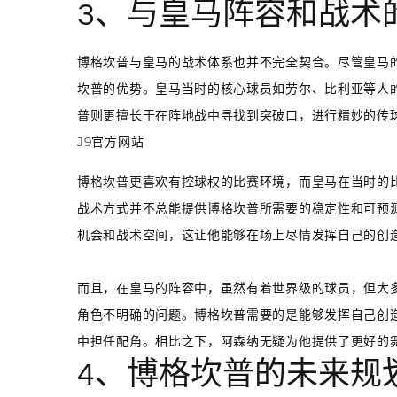
3、与皇马阵容和战术
博格坎普与皇马的战术体系也并不完全契合。尽管皇马
坎普的优势。皇马当时的核心球员如劳尔、比利亚等人
普则更擅长于在阵地战中寻找到突破口，进行精妙的传
J9官方网站
博格坎普更喜欢有控球权的比赛环境，而皇马在当时的
战术方式并不总能提供博格坎普所需要的稳定性和可预
机会和战术空间，这让他能够在场上尽情发挥自己的创
而且，在皇马的阵容中，虽然有着世界级的球员，但大
角色不明确的问题。博格坎普需要的是能够发挥自己创
中担任配角。相比之下，阿森纳无疑为他提供了更好的
4、博格坎普的未来规