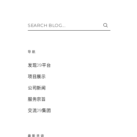
SEARCH BLOG...
导航
发现J9平台
项目展示
公司新闻
服务宗旨
交流J9集团
最新咨询