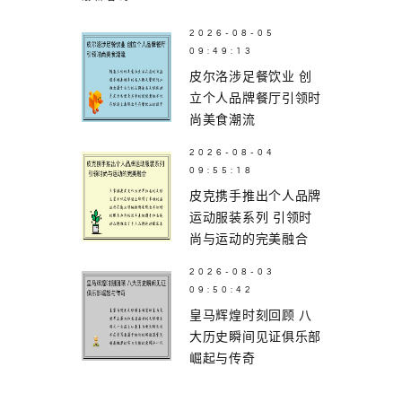
2026-08-05
09:49:13
皮尔洛涉足餐饮业 创
立个人品牌餐厅引领时
尚美食潮流
2026-08-04
09:55:18
皮克携手推出个人品牌
运动服装系列 引领时
尚与运动的完美融合
2026-08-03
09:50:42
皇马辉煌时刻回顾 八
大历史瞬间见证俱乐部
崛起与传奇