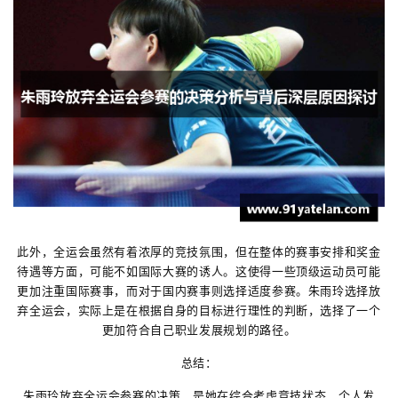
此外，全运会虽然有着浓厚的竞技氛围，但在整体的赛事安排和奖金
待遇等方面，可能不如国际大赛的诱人。这使得一些顶级运动员可能
更加注重国际赛事，而对于国内赛事则选择适度参赛。朱雨玲选择放
弃全运会，实际上是在根据自身的目标进行理性的判断，选择了一个
更加符合自己职业发展规划的路径。
总结：
朱雨玲放弃全运会参赛的决策，是她在综合考虑竞技状态、个人发