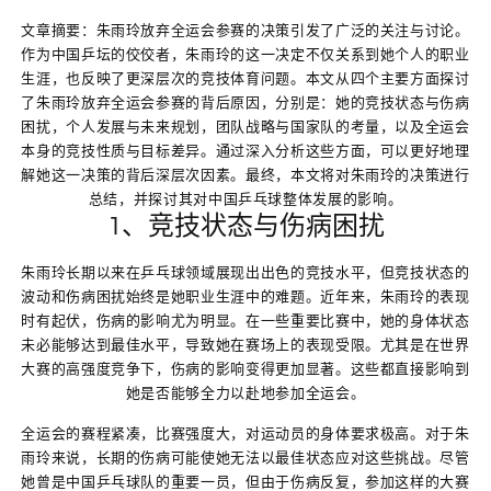
文章摘要：朱雨玲放弃全运会参赛的决策引发了广泛的关注与讨论。
作为中国乒坛的佼佼者，朱雨玲的这一决定不仅关系到她个人的职业
生涯，也反映了更深层次的竞技体育问题。本文从四个主要方面探讨
了朱雨玲放弃全运会参赛的背后原因，分别是：她的竞技状态与伤病
困扰，个人发展与未来规划，团队战略与国家队的考量，以及全运会
本身的竞技性质与目标差异。通过深入分析这些方面，可以更好地理
解她这一决策的背后深层次因素。最终，本文将对朱雨玲的决策进行
总结，并探讨其对中国乒乓球整体发展的影响。
1、竞技状态与伤病困扰
朱雨玲长期以来在乒乓球领域展现出出色的竞技水平，但竞技状态的
波动和伤病困扰始终是她职业生涯中的难题。近年来，朱雨玲的表现
时有起伏，伤病的影响尤为明显。在一些重要比赛中，她的身体状态
未必能够达到最佳水平，导致她在赛场上的表现受限。尤其是在世界
大赛的高强度竞争下，伤病的影响变得更加显著。这些都直接影响到
她是否能够全力以赴地参加全运会。
全运会的赛程紧凑，比赛强度大，对运动员的身体要求极高。对于朱
雨玲来说，长期的伤病可能使她无法以最佳状态应对这些挑战。尽管
她曾是中国乒乓球队的重要一员，但由于伤病反复，参加这样的大赛