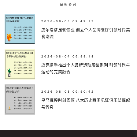
最新咨询
2026-08-05 09:49:13
皮尔洛涉足餐饮业 创立个人品牌餐厅引领时尚美
食潮流
2026-08-04 09:55:18
皮克携手推出个人品牌运动服装系列 引领时尚与
运动的完美融合
2026-08-03 09:50:42
皇马辉煌时刻回顾 八大历史瞬间见证俱乐部崛起
与传奇